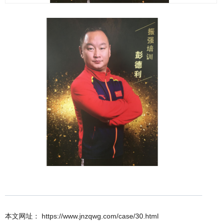
本文网址： https://www.jnzqwg.com/case/30.html