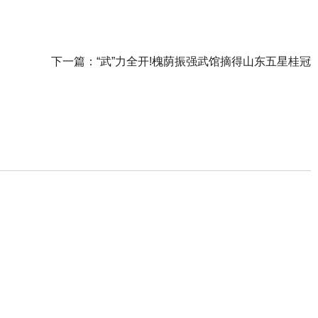
下一篇：
“武”力全开!槐荫振强武馆摘得山东五星桂冠