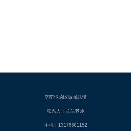
济南槐荫区振强武馆
联系人：兰兰老师
手机：13176681152